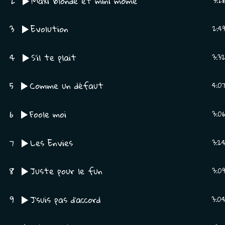
2
Maxi blonde et mini môme
3:2
3
Evolution
2:4
4
S’il te plait
3:3
5
Comme un défaut
4:0
6
Foole moi
3:0
7
Les Envies
3:2
8
Juste pour le fun
3:0
9
J’suis pas d’accord
3:0