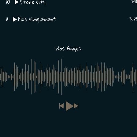
10
Stone city
3:1
11
Plus simplement
3:4
Nos Anges