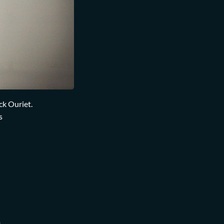
k Ouriet.
s
4