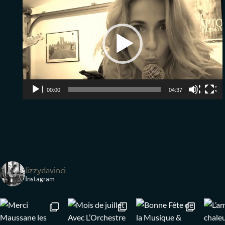
vidéo
00:00
04:37
lizzydavinci
Instagram