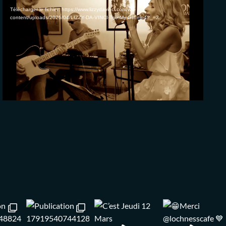
vidéo
Télécharger le fichier: https://www.lizzydavinci.com/wp-
content/uploads/2026/04/LIZZY-DA-VINCI-Trio-My-Girl.mp4?_=3