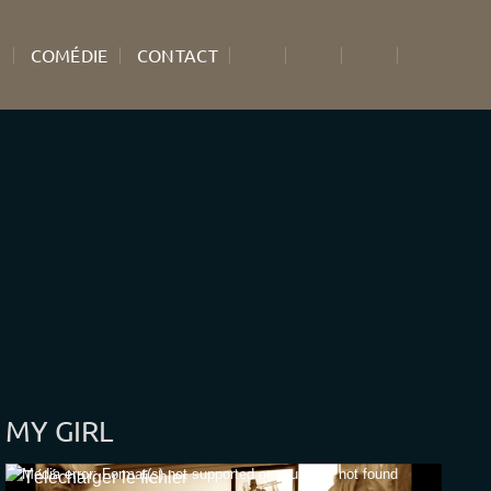
S
COMÉDIE
CONTACT
MY GIRL
Lecteur
Media error: Format(s) not supported or source(s) not found