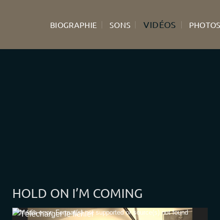
VIDÉOS
BIOGRAPHIE
SONS
PHOTO
HOLD ON I’M COMING
Lecteur
Media error: Format(s) not supported or source(s) not found