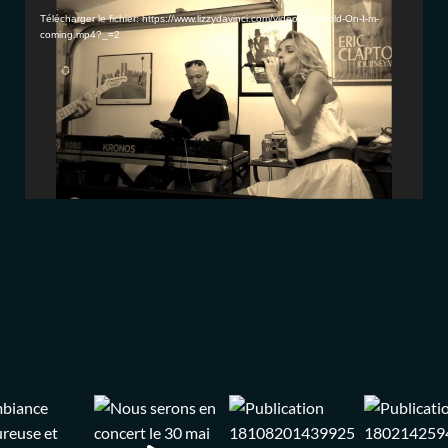
vidéo
Télécharger le fichier: https://www.lizzydavinci.com/video/Trio-Hold-On-I-m-
coming.mp4?_=2